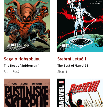
Saga o Hobgoblinu
Srebrni Letač 1
The Best of Spiderman 1
The Best of Marvel 38
Stern Rodžer
Sten Li