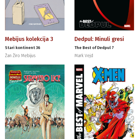
Mebijus kolekcija 3
Dedpul: Minuli gresi
Stari kontinent 36
The Best of Dedpul 7
Žan Žiro Mebijus
Mark Vejd