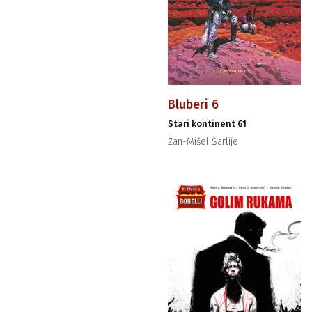
Bluberi 6
Stari kontinent 61
Žan-Mišel Šarlije