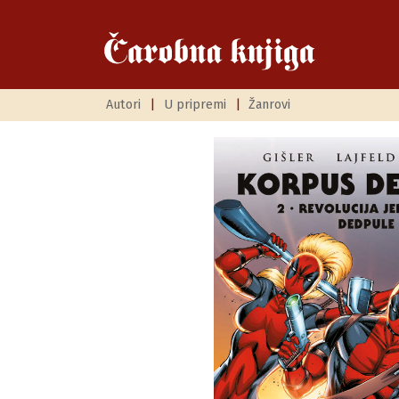
Autori
|
U pripremi
|
Žanrovi