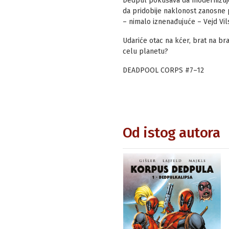
Dedpul pokušava da modernizuje 
da pridobije naklonost zanosne pri
– nimalo iznenađujuće – Vejd Vil
Udariće otac na kćer, brat na brat
celu planetu?
DEADPOOL CORPS #7–12
Od istog autora