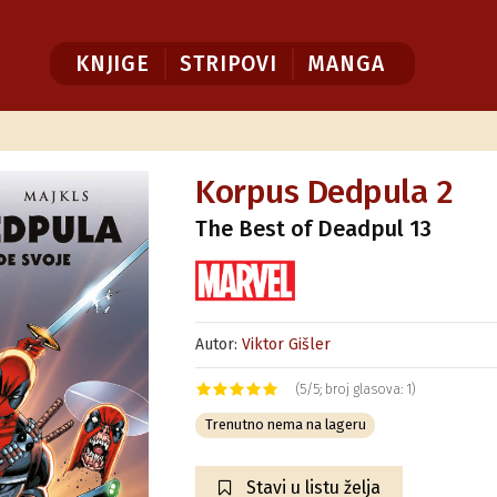
KNJIGE
STRIPOVI
MANGA
Korpus Dedpula 2
The Best of Deadpul 13
Autor:
Viktor Gišler
(5/5; broj glasova: 1)
Trenutno nema na lageru
Stavi u listu želja