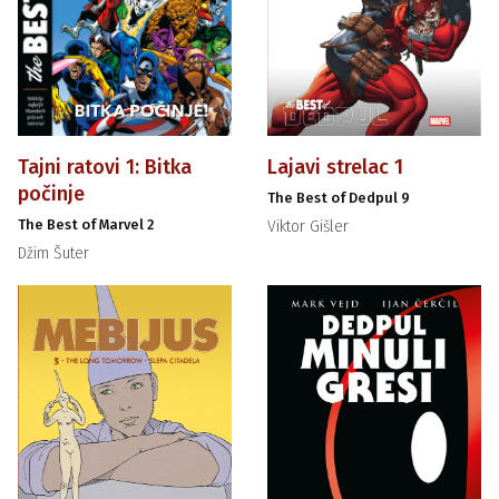
Tajni ratovi 1: Bitka
Lajavi strelac 1
počinje
The Best of Dedpul 9
The Best of Marvel 2
Viktor Gišler
Džim Šuter