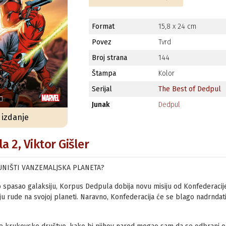
Format
15,8 x 24 cm
Povez
Tvrd
Broj strana
144
Štampa
Kolor
Serijal
The Best of Dedpul
Junak
Dedpul
o izdanje
 2, Viktor Gišler
UNIŠTI VANZEMALJSKA PLANETA?
 spasao galaksiju, Korpus Dedpula dobija novu misiju od Konfederaci
u rude na svojoj planeti. Naravno, Konfederacija će se blago nadrnda