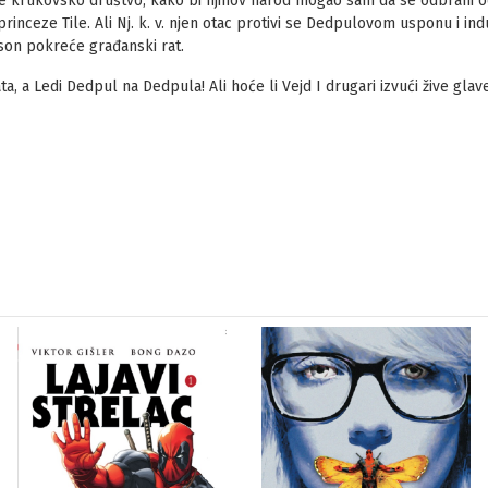
krukovsko društvo, kako bi njihov narod mogao sam da se odbrani od
nceze Tile. Ali Nj. k. v. njen otac protivi se Dedpulovom usponu i indust
son pokreće građanski rat.
a, a Ledi Dedpul na Dedpula! Ali hoće li Vejd I drugari izvući žive glave 