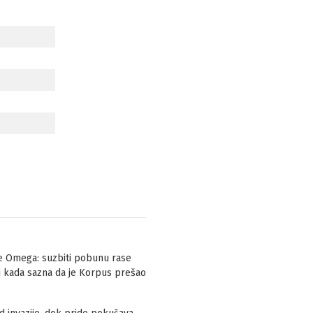
je Omega: suzbiti pobunu rase
ti kada sazna da je Korpus prešao