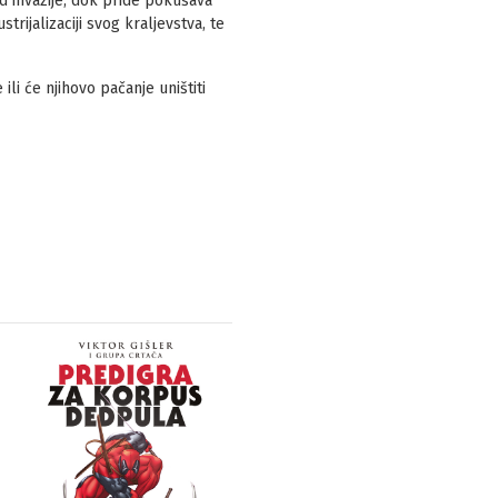
 invazije, dok pride pokušava
rijalizaciji svog kraljevstva, te
ili će njihovo pačanje uništiti