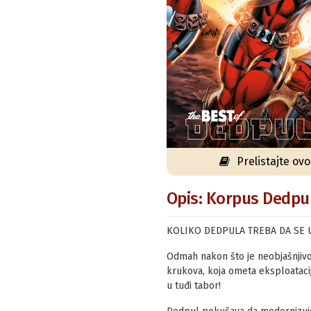
Prelistajte ov
Opis: Korpus Dedpula
KOLIKO DEDPULA TREBA DA SE 
Odmah nakon što je neobjašnjivo
krukova, koja ometa eksploatacij
u tuđi tabor!