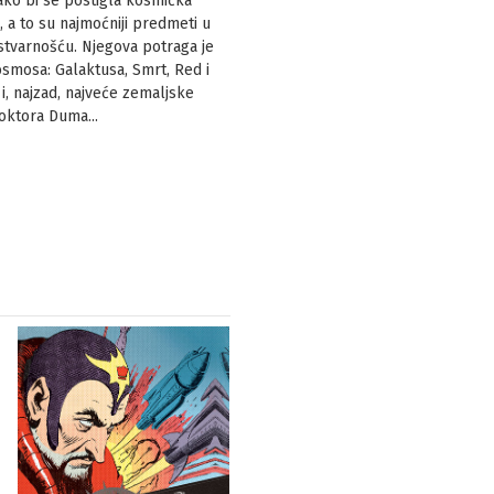
ako bi se postigla kosmička
 a to su najmoćniji predmeti u
stvarnošću. Njegova potraga je
osmosa: Galaktusa, Smrt, Red i
i, najzad, najveće zemaljske
oktora Duma...