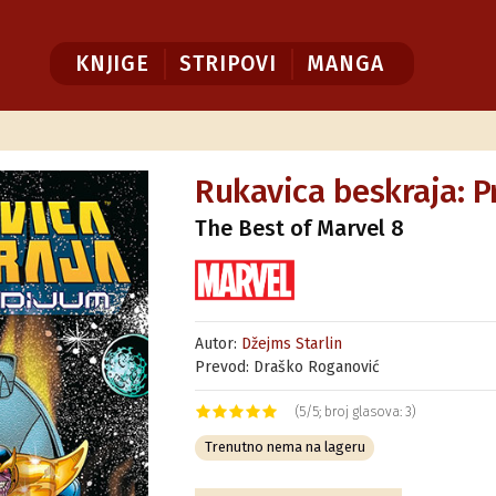
KNJIGE
STRIPOVI
MANGA
Rukavica beskraja: P
The Best of Marvel 8
Autor:
Džejms Starlin
Prevod: Draško Roganović
(5/5; broj glasova: 3)
Trenutno nema na lageru