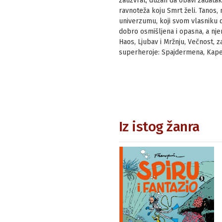
zauzvrat, dužan da obavi zadata
ravnoteža koju Smrt želi. Tanos,
univerzumu, koji svom vlasniku 
dobro osmišljena i opasna, a nje
Haos, Ljubav i Mržnju, Večnost, z
superheroje: Spajdermena, Kapet
Iz istog žanra