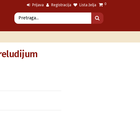
0
Prijava
Registracija
Lista želja
reludijum