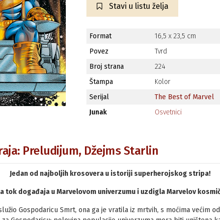
Stavi u listu želja
Format
16,5 x 23,5 cm
Povez
Tvrd
Broj strana
224
Štampa
Kolor
Serijal
The Best of Marvel
Junak
Osvetnici
aja: Preludijum, Džejms Starlin
Jedan od najboljih krosovera u istoriji superherojskog stripa!
la tok događaja u Marvelovom univerzumu i uzdigla Marvelov kosmički
lužio Gospodaricu Smrt, ona ga je vratila iz mrtvih, s moćima većim od 