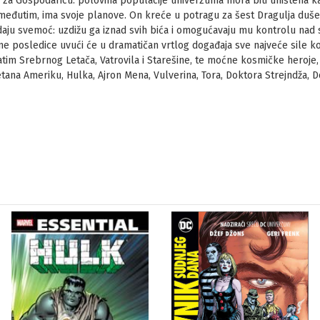
k za Gospodaricu: polovina populacije univerzuma mora biti uništena k
 međutim, ima svoje planove. On kreće u potragu za šest Dragulja duše,
daju svemoć: uzdižu ga iznad svih bića i omogućavaju mu kontrolu nad 
ne posledice uvući će u dramatičan vrtlog događaja sve najveće sile k
atim Srebrnog Letača, Vatrovila i Starešine, te moćne kosmičke heroje, 
ana Ameriku, Hulka, Ajron Mena, Vulverina, Tora, Doktora Strejndža, D