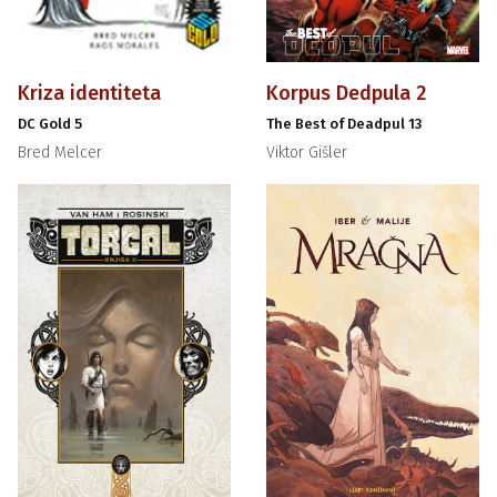
Kriza identiteta
Korpus Dedpula 2
DC Gold 5
The Best of Deadpul 13
Bred Melcer
Viktor Gišler