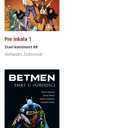
Pre Inkala 1
Stari kontinent 88
Alehandro Žodorovski