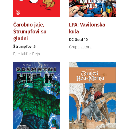
Čarobno jaje,
LPA: Vavilonska
Štrumpfovi su
kula
gladni
DC Gold 10
Štrumpfovi 5
Grupa autora
Pjer Kilifor Pejo