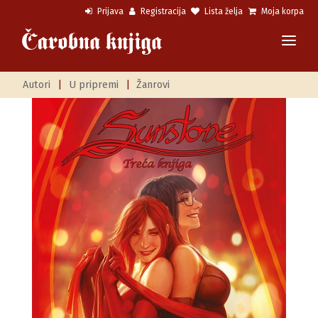
Prijava
Registracija
Lista želja
Moja korpa
Autori
|
U pripremi
|
Žanrovi