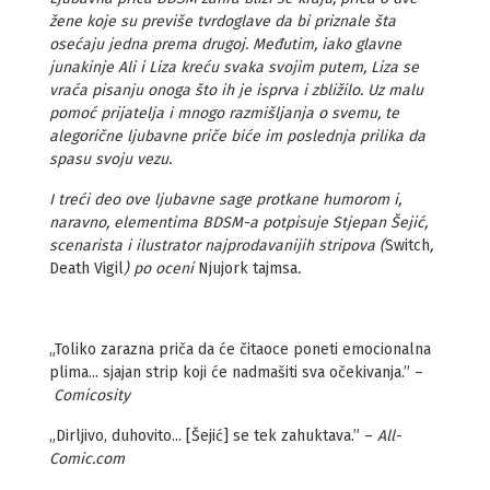
žene koje su previše tvrdoglave da bi priznale šta
osećaju jedna prema drugoj. Međutim, iako glavne
junakinje Ali i Liza kreću svaka svojim putem, Liza se
vraća pisanju onoga što ih je isprva i zbližilo. Uz malu
pomoć prijatelja i mnogo razmišljanja o svemu, te
alegorične ljubavne priče biće im poslednja prilika da
spasu svoju vezu.
I treći deo ove ljubavne sage protkane humorom i,
naravno, elementima BDSM-a potpisuje Stjepan Šejić,
scenarista i ilustrator najprodavanijih stripova (
Switch
,
Death Vigil
) po oceni
Njujork tajmsa
.
„Toliko zarazna priča da će čitaoce poneti emocionalna
plima... sjajan strip koji će nadmašiti sva očekivanja.” –
Comicosity
„Dirljivo, duhovito... [Šejić] se tek zahuktava.” –
All-
Comic.com