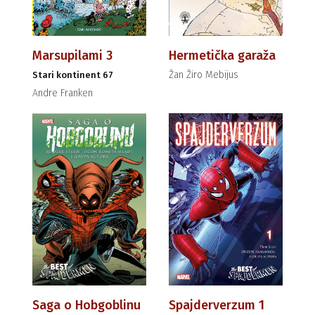
Marsupilami 3
Hermetička garaža
Žan Žiro Mebijus
Stari kontinent 67
Andre Franken
Saga o Hobgoblinu
Spajderverzum 1