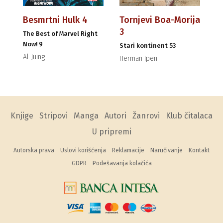
Besmrtni Hulk 4
Tornjevi Boa-Morija
3
The Best of Marvel Right
Now! 9
Stari kontinent 53
Al Juing
Herman Ipen
Knjige
Stripovi
Manga
Autori
Žanrovi
Klub čitalaca
U pripremi
Autorska prava
Uslovi korišćenja
Reklamacije
Naručivanje
Kontakt
GDPR
Podešavanja kolačića