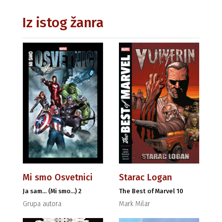
Iz istog žanra
Mi smo Osvetnici
Starac Logan
Ja sam... (Mi smo...) 2
The Best of Marvel 10
Grupa autora
Mark Milar