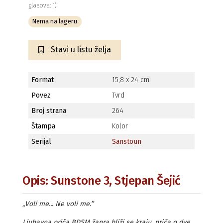
glasova: 1)
Nema na lageru
Stavi u listu želja
Format
15,8 x 24 cm
Povez
Tvrd
Broj strana
264
Štampa
Kolor
Serijal
Sanstoun
Opis: Sunstone 3, Stjepan Šejić
„Voli me... Ne voli me.”
Ljubavna priča BDSM žanra bliži se kraju, priča o dve