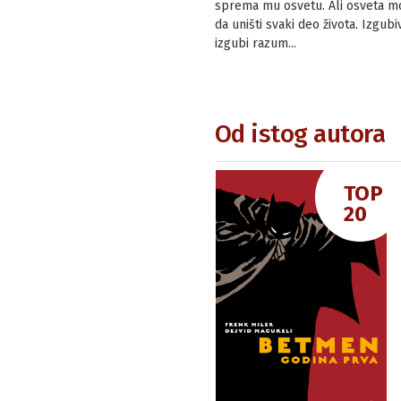
sprema mu osvetu. Ali osveta mo
da uništi svaki deo života. Izgubi
izgubi razum...
Od istog autora
TOP
20