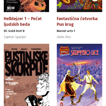
Helblejzer 1 – Pečat
Fantastična četvorka:
ljudskih beda
Pun krug
DC Gold Hot! 8
Marvel arts 1
Sajmon Spurijer
Aleks Ros