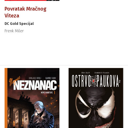
Povratak Mračnog
Viteza
DC Gold Specijal
Frenk Miler