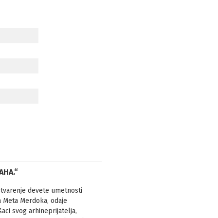
AHA.“
stvarenje devete umetnosti
ka Meta Merdoka, odaje
aci svog arhineprijatelja,