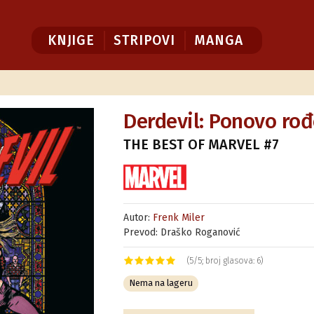
KNJIGE
STRIPOVI
MANGA
Derdevil: Ponovo ro
THE BEST OF MARVEL #7
Autor:
Frenk Miler
Prevod: Draško Roganović
(5/5; broj glasova: 6)
Nema na lageru