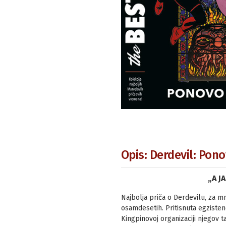
Opis: Derdevil: Pon
„A J
Najbolja priča o Derdevilu, za m
osamdesetih. Pritisnuta egzisten
Kingpinovoj organizaciji njegov ta