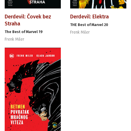
Derdevil: Čovek bez
Derdevil: Elektra
Straha
THE Best of Marvel 20
The Best of Marvel 19
Frenk Miler
Frenk Miler