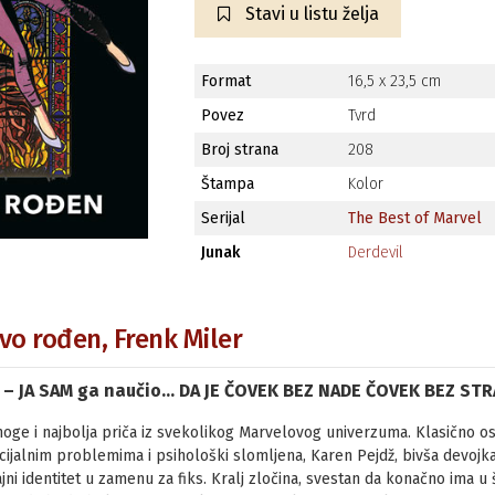
Stavi u listu želja
Format
16,5 x 23,5 cm
Povez
Tvrd
Broj strana
208
Štampa
Kolor
Serijal
The Best of Marvel
Junak
Derdevil
ovo rođen, Frenk Miler
A – JA SAM ga naučio... DA JE ČOVEK BEZ NADE ČOVEK BEZ STR
noge i najbolja priča iz svekolikog Marvelovog univerzuma. Klasično o
cijalnim problemima i psihološki slomljena, Karen Pejdž, bivša devoj
jni identitet u zamenu za fiks. Kralj zločina, svestan da konačno ima u š