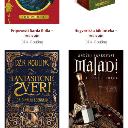
Pripovesti Barda Bidla –
Hogvortska biblioteka –
redizajn
redizajn
Dž.K. Rouling
Dž.K. Rouling