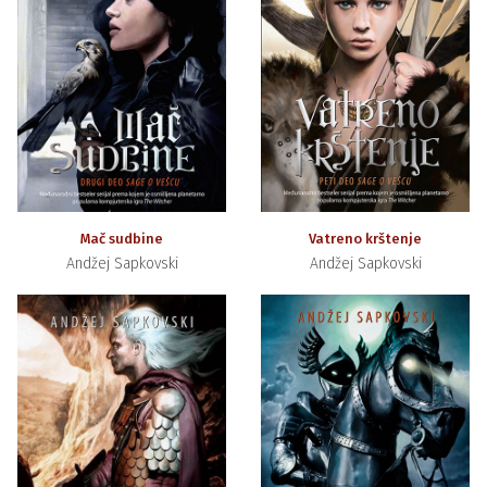
Mač sudbine
Vatreno krštenje
Andžej Sapkovski
Andžej Sapkovski