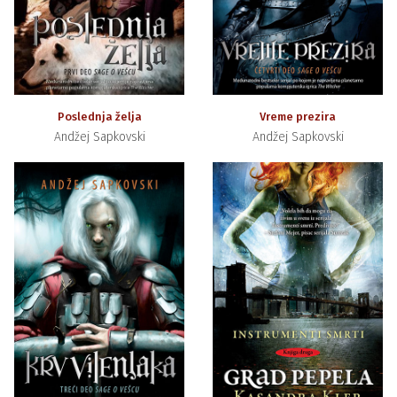
Poslednja želja
Vreme prezira
Andžej Sapkovski
Andžej Sapkovski