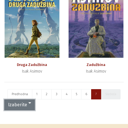
Druga Zadužbina
Zadužbina
Isak Asimov
Isak Asimov
Predhodna
1
2
3
4
5
6
7
Sledeća
Izaberite