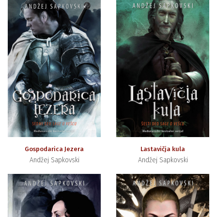
Gospodarica Jezera
Lastavičja kula
Andžej Sapkovski
Andžej Sapkovski