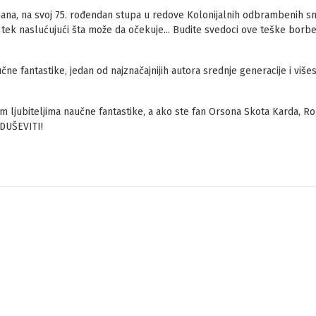
ana, na svoj 75. rođendan stupa u redove Kolonijalnih odbrambenih sn
, tek naslućujući šta može da očekuje... Budite svedoci ove teške borb
čne fantastike, jedan od najznačajnijih autora srednje generacije i viš
 ljubiteljima naučne fantastike, a ako ste fan Orsona Skota Karda, Ro
DUŠEVITI!