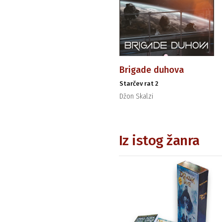
Brigade duhova
Starčev rat 2
Džon Skalzi
Iz istog žanra