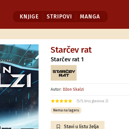
KNJIGE
STRIPOVI
MANGA
Starčev rat
Starčev rat 1
Autor:
Džon Skalzi
(5/5; broj glasova: 2)
Nema na lageru
Stavi u listu želja