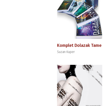
Komplet Dolazak Tame
Suzan Kuper