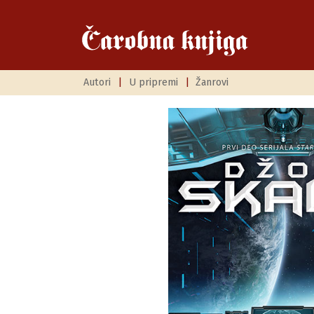
Autori
|
U pripremi
|
Žanrovi