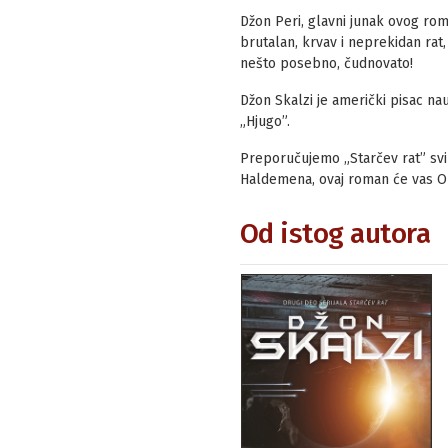
Džon Peri, glavni junak ovog rom
brutalan, krvav i neprekidan rat
nešto posebno, čudnovato!
Džon Skalzi je američki pisac nau
„Hjugo”.
Preporučujemo „Starčev rat” svim
Haldemena, ovaj roman će vas O
Od istog autora