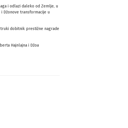
aga i odlazi daleko od Zemlje, u
e i Džonove transformacije u
estruki dobitnik prestižne nagrade
berta Hajnlajna i Džoa