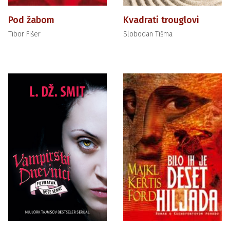
Pod žabom
Kvadrati trouglovi
Tibor Fišer
Slobodan Tišma