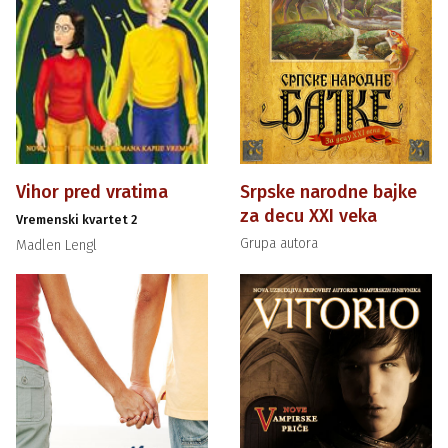
Vihor pred vratima
Srpske narodne bajke
za decu XXI veka
Vremenski kvartet 2
Grupa autora
Madlen Lengl