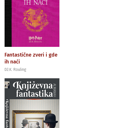
Fantastične zveri i gde
ih naći
Dž.K. Rouling