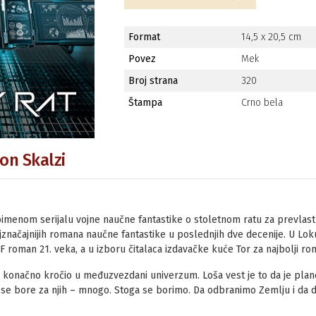
Format
14,5 x 20,5 cm
Povez
Mek
Broj strana
320
Štampa
Crno bela
žon Skalzi
toimenom serijalu vojne naučne fantastike o stoletnom ratu za prevlast 
značajnijih romana naučne fantastike u poslednjih dve decenije. U Lok
SF roman 21. veka, a u izboru čitalaca izdavačke kuće Tor za najbolji r
od konačno kročio u međuzvezdani univerzum. Loša vest je to da je plan
se bore za njih – mnogo. Stoga se borimo. Da odbranimo Zemlju i da 