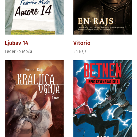
Ljubav 14
Vitorio
Federiko Moća
En Rajs