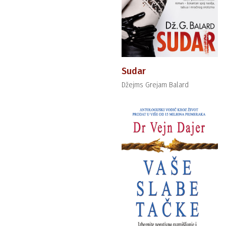
Sudar
Džejms Grejam Balard