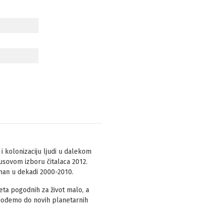
i kolonizaciju ljudi u dalekom
usovom izboru čitalaca 2012.
oman u dekadi 2000-2010.
eta pogodnih za život malo, a
dođemo do novih planetarnih