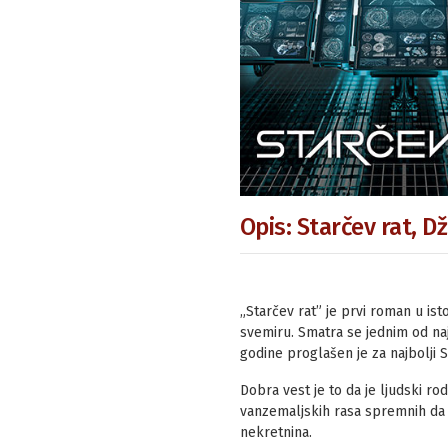
Opis: Starčev rat, D
„Starčev rat” je prvi roman u is
svemiru. Smatra se jednim od naj
godine proglašen je za najbolji 
Dobra vest je to da je ljudski r
vanzemaljskih rasa spremnih da 
nekretnina.