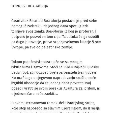
TORNJEVI BOA-MORIJA
Časni vitez Emar od Boa-Morija postavio je pred sebe
nemoguć zadatak – da jednog dana opet ugleda
tornjeve svog zamka Boa-Morija, iz kog je proteran, I
potpuno je posvećen tom cilju. Ta odluka će ga osuditi
na dugo putovanje, pravo srednjovekovno lutanje širom
Evrope, pa sve do palestinske zemlje.
Tokom putešestvija susretaće se sa mnogim
iskušenjima i izazovima. Steći će uvid u najveću ljudsku
bedu i bol, ali i doživeti prelepa prijateljstva i ljubavi.
No ma šta ga u njegovom napredovanju snašlo, neće
izgubiti ubeđenje da će jednog dana povratiti svoj
posed i vratiti se svom poreklu. Avantura ga, pritom, ni
u jednom času neće zaobići...
U ovom Hermanovom remek-delu istorijskog stripa,
koje stoji naporedo sa slavnim Džeremajom, do izražaja