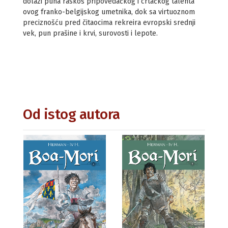
dolazi puna raskoš pripovedačkog i crtačkog talenta
ovog franko-belgijskog umetnika, dok sa virtuoznom
preciznošću pred čitaocima rekreira evropski srednji
vek, pun prašine i krvi, surovosti i lepote.
Od istog autora