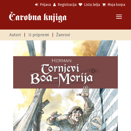
Prijava
Registracija
Lista želja
Moja korpa
Autori
|
U pripremi
|
Žanrovi