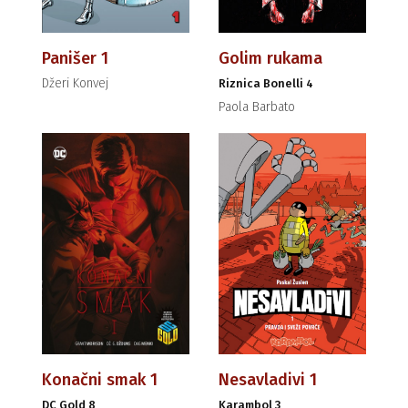
Panišer 1
Golim rukama
Džeri Konvej
Riznica Bonelli 4
Paola Barbato
Konačni smak 1
Nesavladivi 1
DC Gold 8
Karambol 3