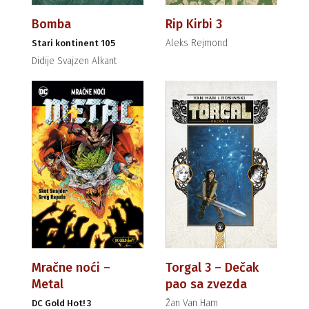
Bomba
Rip Kirbi 3
Aleks Rejmond
Stari kontinent 105
Didije Svajzen Alkant
Mračne noći –
Torgal 3 – Dečak
Metal
pao sa zvezda
Žan Van Ham
DC Gold Hot! 3