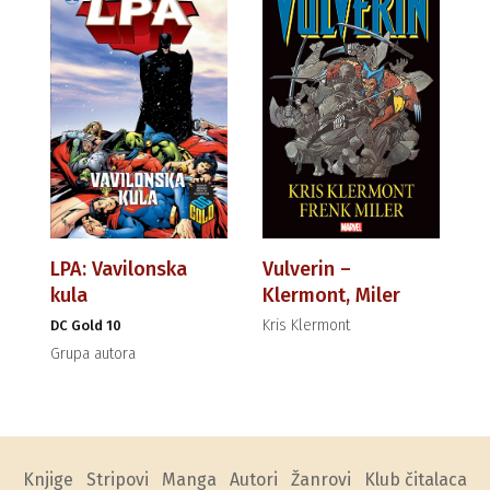
LPA: Vavilonska
Vulverin –
kula
Klermont, Miler
Kris Klermont
DC Gold 10
Grupa autora
Knjige
Stripovi
Manga
Autori
Žanrovi
Klub čitalaca