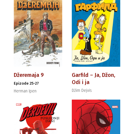
Džeremaja 9
Garfild – Ja, Džon,
Odi i ja
Epizode 25-27
Džim Dejvis
Herman Ipen