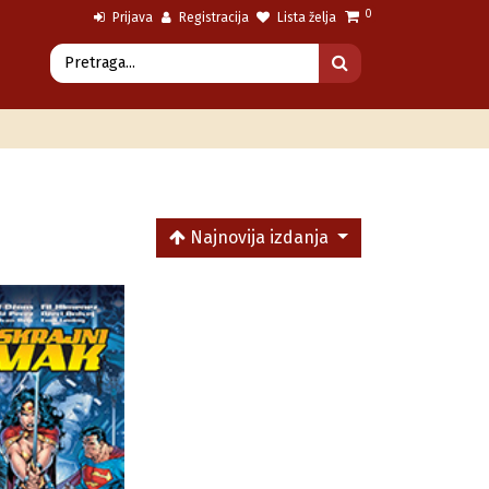
0
Prijava
Registracija
Lista želja
Najnovija izdanja