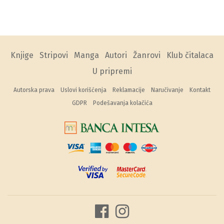
Knjige
Stripovi
Manga
Autori
Žanrovi
Klub čitalaca
U pripremi
Autorska prava
Uslovi korišćenja
Reklamacije
Naručivanje
Kontakt
GDPR
Podešavanja kolačića