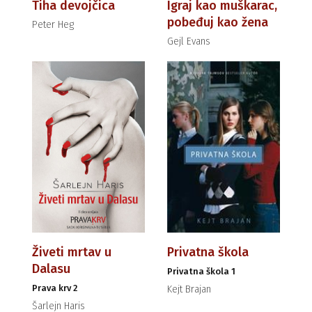
Tiha devojčica
Igraj kao muškarac,
pobeđuj kao žena
Peter Heg
Gejl Evans
Živeti mrtav u
Privatna škola
Dalasu
Privatna škola 1
Prava krv 2
Kejt Brajan
Šarlejn Haris