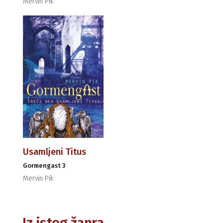
Mervin Pik
Usamljeni Titus
Gormengast 3
Mervin Pik
Iz istog žanra