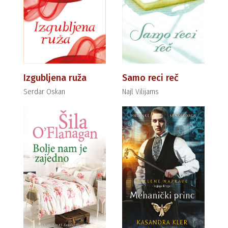
Izgubljena ruža
Samo reci reč
Serdar Oskan
Najl Vilijams