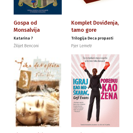
Gospa od
Komplet Doviđenja,
Monsalvija
tamo gore
Katarina 7
Trilogija Deca propasti
Žilijet Benconi
Pjer Lemetr