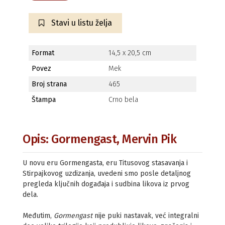
Stavi u listu želja
Format
14,5 x 20,5 cm
Povez
Mek
Broj strana
465
Štampa
Crno bela
Opis: Gormengast, Mervin Pik
U novu eru Gormengasta, eru Titusovog stasavanja i
Stirpajkovog uzdizanja, uvedeni smo posle detaljnog
pregleda ključnih događaja i sudbina likova iz prvog
dela.
Međutim,
Gormengast
nije puki nastavak, već integralni