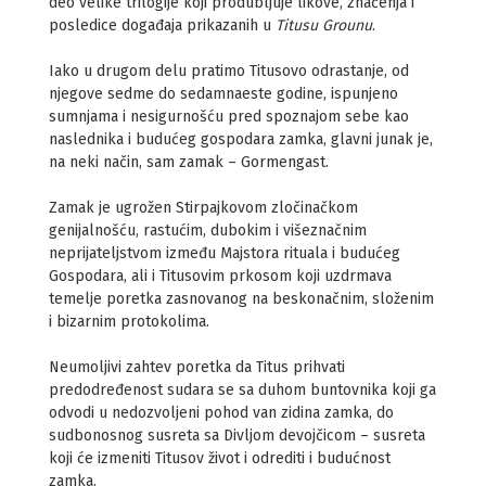
deo velike trilogije koji produbljuje likove, značenja i
posledice događaja prikazanih u
Titusu Grounu
.
Iako u drugom delu pratimo Titusovo odrastanje, od
njegove sedme do sedamnaeste godine, ispunjeno
sumnjama i nesigurnošću pred spoznajom sebe kao
naslednika i budućeg gospodara zamka, glavni junak je,
na neki način, sam zamak – Gormengast.
Zamak je ugrožen Stirpajkovom zločinačkom
genijalnošću, rastućim, dubokim i višeznačnim
neprijateljstvom između Majstora rituala i budućeg
Gospodara, ali i Titusovim prkosom koji uzdrmava
temelje poretka zasnovanog na beskonačnim, složenim
i bizarnim protokolima.
Neumoljivi zahtev poretka da Titus prihvati
predodređenost sudara se sa duhom buntovnika koji ga
odvodi u nedozvoljeni pohod van zidina zamka, do
sudbonosnog susreta sa Divljom devojčicom – susreta
koji će izmeniti Titusov život i odrediti i budućnost
zamka.