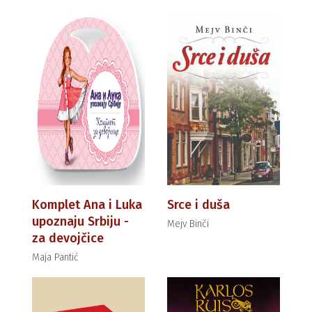
Komplet Ana i Luka
Srce i duša
upoznaju Srbiju -
Mejv Binči
za devojčice
Maja Pantić