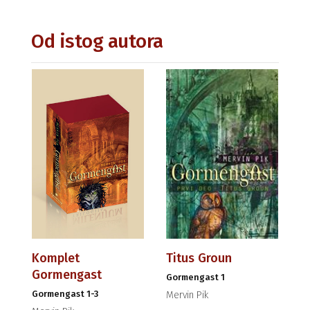
Od istog autora
Komplet
Titus Groun
Gormengast
Gormengast 1
Gormengast 1-3
Mervin Pik