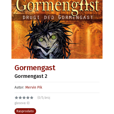
Gormengast
Gormengast 2
Autor:
Mervin Pik
(0/5; broj
glasova: 0)
Rasprodato