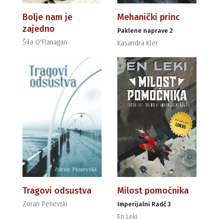
Bolje nam je
Mehanički princ
zajedno
Paklene naprave 2
Šila O'Flanagan
Kasandra Kler
Tragovi odsustva
Milost pomoćnika
Zoran Penevski
Imperijalni Radč 3
En Leki