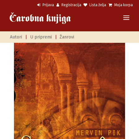
Prijava
Registracija
Lista želja
Moja korpa
Autori
|
U pripremi
|
Žanrovi