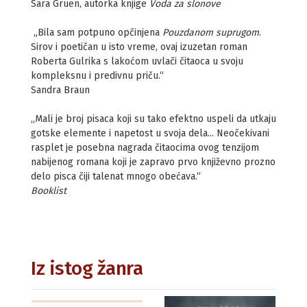
Sara Gruen, autorka knjige
Voda za slonove
„Bila sam potpuno opčinjena
Pouzdanom suprugom
.
Sirov i poetičan u isto vreme, ovaj izuzetan roman
Roberta Gulrika s lakoćom uvlači čitaoca u svoju
kompleksnu i predivnu priču.“
Sandra Braun
„Mali je broj pisaca koji su tako efektno uspeli da utkaju
gotske elemente i napetost u svoja dela... Neočekivani
rasplet je posebna nagrada čitaocima ovog tenzijom
nabijenog romana koji je zapravo prvo književno prozno
delo pisca čiji talenat mnogo obećava.“
Booklist
Iz istog žanra