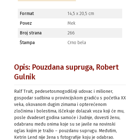
Format
14,5 x 20,5 cm
Povez
Mek
Broj strana
266
Štampa
Crno bela
Opis: Pouzdana supruga, Robert
Gulnik
Ralf Truit, pedesetosmogodišnji udovac i milioner,
gospodar sudbina u provincijskom gradiću s početka XX
veka, okovanom dugim zimama i opterećenom
zločinima i bolestima, iščekuje dolazak voza koji će mu,
posle dvadeset godina samoće i žudnje, dovesti ženu,
odabranu među onima koje su se javile na novinski
oglas kojim je tražio – pouzdanu suprugu. Međutim,
Ketrin Lend nije žena s fotografije koju je odabrao.