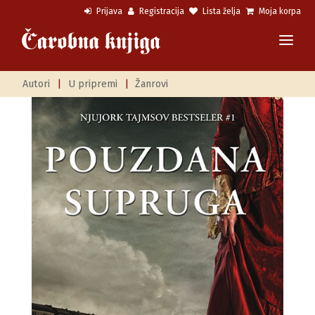
Prijava
Registracija
Lista želja
Moja korpa
Autori
|
U pripremi
|
Žanrovi