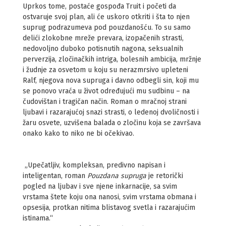
Uprkos tome, postaće gospođa Truit i početi da
ostvaruje svoj plan, ali će uskoro otkriti i šta to njen
suprug podrazumeva pod pouzdanošću. To su samo
delići zlokobne mreže prevara, izopačenih strasti,
nedovoljno duboko potisnutih nagona, seksualnih
perverzija, zločinačkih intriga, bolesnih ambicija, mržnje
i žudnje za osvetom u koju su nerazmrsivo upleteni
Ralf, njegova nova supruga i davno odbegli sin, koji mu
se ponovo vraća u život određujući mu sudbinu – na
čudovištan i tragičan način. Roman o mračnoj strani
ljubavi i razarajućoj snazi strasti, o ledenoj dvoličnosti i
žaru osvete, uzvišena balada o zločinu koja se završava
onako kako to niko ne bi očekivao.
„Upečatljiv, kompleksan, predivno napisan i
inteligentan, roman
Pouzdana supruga
je retorički
pogled na ljubav i sve njene inkarnacije, sa svim
vrstama štete koju ona nanosi, svim vrstama obmana i
opsesija, protkan nitima blistavog svetla i razarajućim
istinama.“