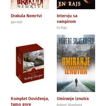
Drakula Nemrtvi
Intervju sa
vampirom
Ijan Holt
En Rajs
Komplet Doviđenja,
Umiranje iznutra
tamo gore
Robert Silverberg