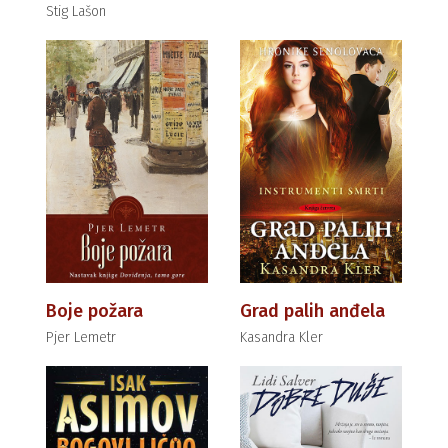
Stig Lašon
Boje požara
Grad palih anđela
Pjer Lemetr
Kasandra Kler