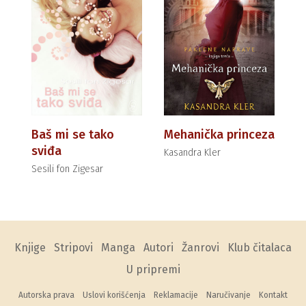
Baš mi se tako
Mehanička princeza
sviđa
Kasandra Kler
Sesili fon Zigesar
Knjige
Stripovi
Manga
Autori
Žanrovi
Klub čitalaca
U pripremi
Autorska prava
Uslovi korišćenja
Reklamacije
Naručivanje
Kontakt