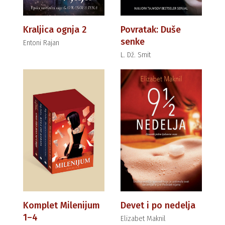
Kraljica ognja 2
Povratak: Duše
senke
Entoni Rajan
L. Dž. Smit
Komplet Milenijum
Devet i po nedelja
1–4
Elizabet Maknil