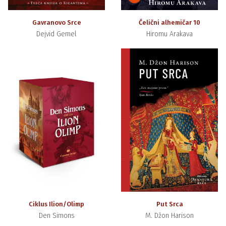
Gavranovo Srce
Čelični alhemičar 10
Dejvid Gemel
Hiromu Arakava
Ciklus Ilion/Olimp
Put Srca
Den Simons
M. Džon Harison